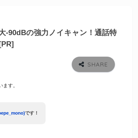
ー】最大-90dBの強力ノイキャン！通話特
PR]
います。
pepe_mono
)
です！