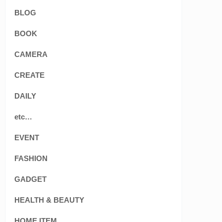
BLOG
BOOK
CAMERA
CREATE
DAILY
etc…
EVENT
FASHION
GADGET
HEALTH & BEAUTY
HOME ITEM